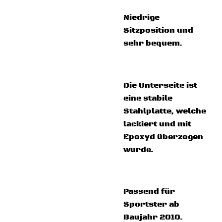
Niedrige
Sitzposition und
sehr bequem.
Die Unterseite ist
eine stabile
Stahlplatte, welche
lackiert und mit
Epoxyd überzogen
wurde.
Passend für
Sportster ab
Baujahr 2010.