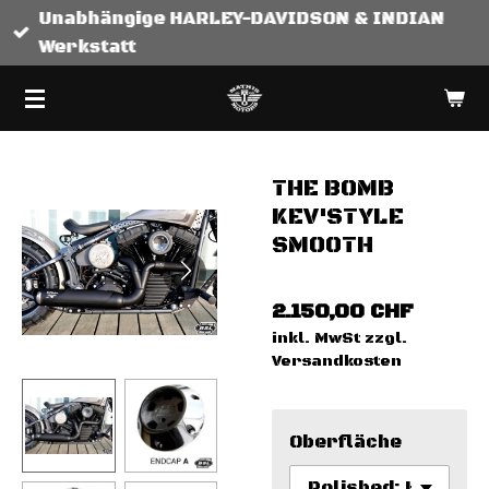
Unabhängige HARLEY-DAVIDSON & INDIAN
Zum
Werkstatt
Hauptinhalt
springen
THE BOMB
KEV'STYLE
SMOOTH
2.150,00 CHF
inkl. MwSt zzgl.
Versandkosten
Oberfläche