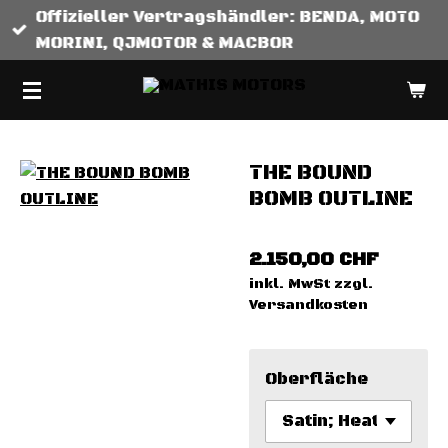
Offizieller Vertragshändler: BENDA, MOTO
Zum
MORINI, QJMOTOR & MACBOR
Hauptinhalt
springen
THE BOUND
BOMB OUTLINE
2.150,00 CHF
inkl. MwSt zzgl.
Versandkosten
Oberfläche