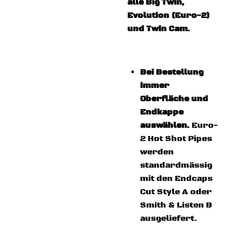
alle Big Twin,
Evolution (Euro-2)
und Twin Cam.
Bei Bestellung
immer
Oberfläche und
Endkappe
auswählen.
Euro-
2 Hot Shot Pipes
werden
standardmässig
mit den Endcaps
Cut Style A oder
Smith & Listen B
ausgeliefert.