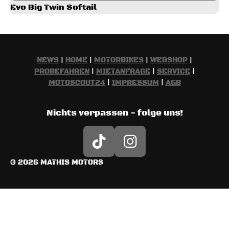
Evo Big Twin Softail
NEWS
|
HOME
|
MOTORBIKES
|
WEBSHOP
|
PROBEFAHREN
|
MIETANFRAGE
|
SERVICE
|
MOTOSCOUT24
|
IMPRESSUM
|
AGB
Nichts verpassen - folge uns!
T
I
i
n
© 2026 MATHIS MOTORS
k
s
T
t
o
a
k
g