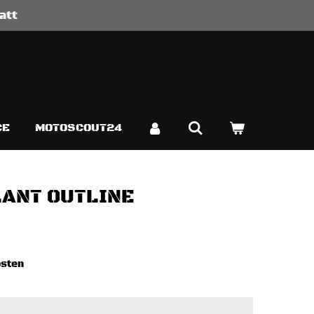
att
CE
MOTOSCOUT24
LANT OUTLINE
osten