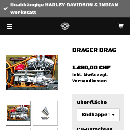
Unabhängige HARLEY-DAVIDSON & INDIAN
Zum
Werkstatt
Hauptinhalt
springen
DRAGER DRAG
1.490,00 CHF
inkl. MwSt zzgl.
Versandkosten
Oberfläche
CH-Gutachten