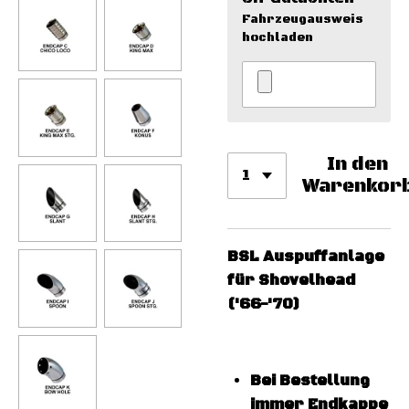
Fahrzeugausweis
hochladen
In den
Warenkor
BSL Auspuffanlage
für Shovelhead
('66-'70)
Bei Bestellung
immer Endkappe