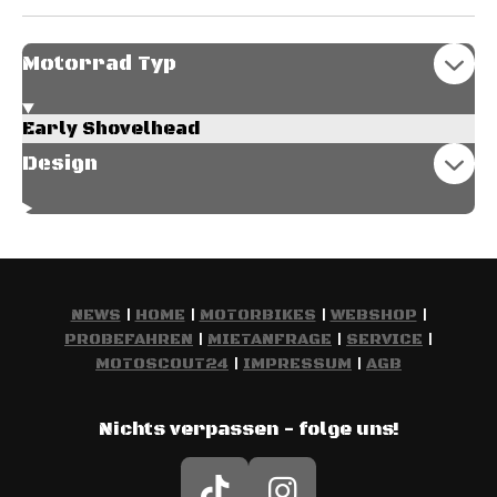
Motorrad Typ
Early Shovelhead
Design
NEWS
|
HOME
|
MOTORBIKES
|
WEBSHOP
|
PROBEFAHREN
|
MIETANFRAGE
|
SERVICE
|
MOTOSCOUT24
|
IMPRESSUM
|
AGB
Nichts verpassen - folge uns!