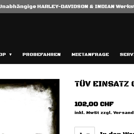
Unabhängige HARLEY-DAVIDSON & INDIAN Werks
OP
PROBEFAHREN
MIETANFRAGE
SERV
TÜV EINSATZ
102,00 CHF
inkl. MwSt zzgl. Versan