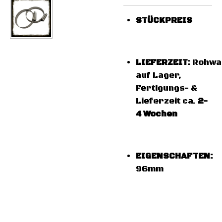
STÜCKPREIS
LIEFERZEIT:
Rohwa
auf Lager,
Fertigungs- &
Lieferzeit ca.
2-
4 Wochen
EIGENSCHAFTEN:
96mm