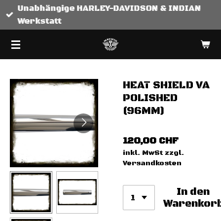
Unabhängige HARLEY-DAVIDSON & INDIAN
Zum
Werkstatt
Hauptinhalt
springen
HEAT SHIELD VA
POLISHED
(96MM)
120,00 CHF
inkl. MwSt zzgl.
Versandkosten
In den
Warenkor