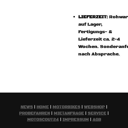
LIEFERZEIT:
Rohwar
auf Lager,
Fertigungs- &
Lieferzeit ca. 2-4
Wochen. Sonderanf
nach Absprache.
NEWS
|
HOME
|
MOTORBIKES
|
WEBSHOP
|
PROBEFAHREN
|
MIETANFRAGE
|
SERVICE
|
MOTOSCOUT24
|
IMPRESSUM
|
AGB