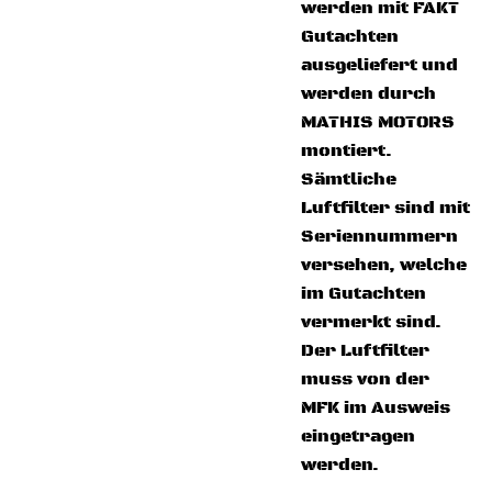
werden mit FAKT
Gutachten
ausgeliefert und
werden durch
MATHIS MOTORS
montiert.
Sämtliche
Luftfilter sind mit
Seriennummern
versehen, welche
im Gutachten
vermerkt sind.
Der Luftfilter
muss von der
MFK im Ausweis
eingetragen
werden.