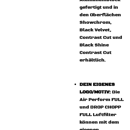
gefertigt und in
den Oberflächen
Showchrom,
Black Velvet,
Contrast Cut und
Black Shine
Contrast Cut
erhältlich.
DEIN EIGENES
LOGO/MOTIV:
Die
Air Perform FULL
und DROP CHOPP
FULL Luftfilter
können mit dem
eigenen