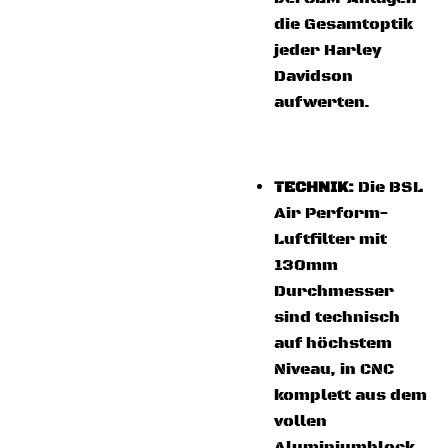
die Gesamtoptik
jeder Harley
Davidson
aufwerten.
TECHNIK:
Die BSL
Air Perform-
Luftfilter mit
130mm
Durchmesser
sind technisch
auf höchstem
Niveau, in CNC
komplett aus dem
vollen
Aluminiumblock