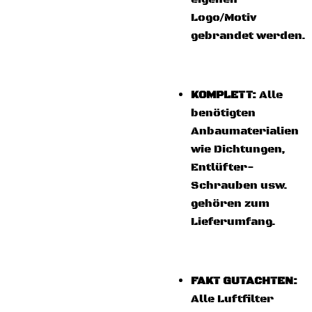
Logo/Motiv
gebrandet werden.
KOMPLETT:
Alle
benötigten
Anbaumaterialien
wie Dichtungen,
Entlüfter-
Schrauben usw.
gehören zum
Lieferumfang.
FAKT GUTACHTEN:
Alle Luftfilter