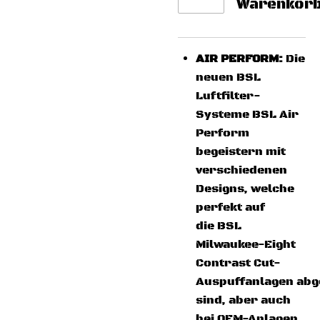
Warenkor
AIR PERFORM:
Die
neuen BSL
Luftfilter-
Systeme BSL Air
Perform
begeistern mit
verschiedenen
Designs, welche
perfekt auf
die BSL
Milwaukee-Eight
Contrast Cut-
Auspuffanlagen ab
sind, aber auch
bei OEM-Anlagen