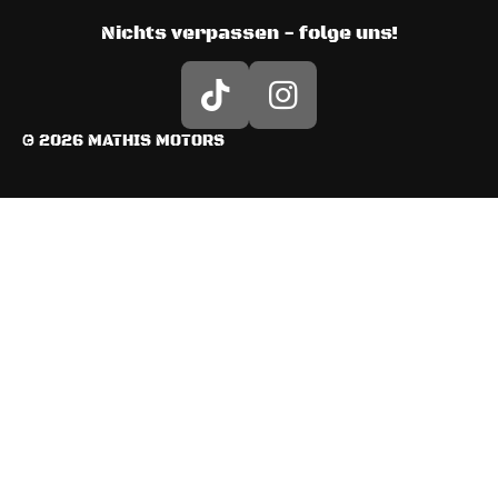
Nichts verpassen - folge uns!
T
I
i
n
© 2026 MATHIS MOTORS
k
s
T
t
o
a
k
g
r
a
m