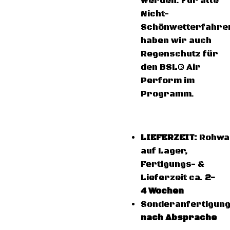
werden. Für alle
Nicht-
Schönwetterfahre
haben wir auch
Regenschutz für
den BSL® Air
Perform im
Programm.
LIEFERZEIT:
Rohwa
auf Lager,
Fertigungs- &
Lieferzeit ca.
2-
4 Wochen
Sonderanfertigun
nach Absprache