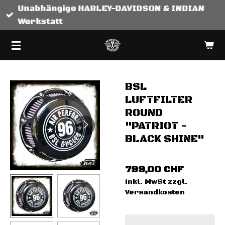
Unabhängige HARLEY-DAVIDSON & INDIAN
Zum
Werkstatt
Hauptinhalt
springen
BSL
LUFTFILTER
ROUND
"PATRIOT -
BLACK SHINE"
799,00 CHF
inkl. MwSt zzgl.
Versandkosten