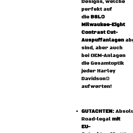
Designs, welche
perfekt auf
die
BSL®
Milwaukee-Eight
Contrast Cut-
Auspuffanlagen
ab
sind, aber auch
bei OEM-Anlagen
die Gesamtoptik
jeder Harley
Davidson®
aufwerten!
GUTACHTEN:
Absol
Road-legal
mit
EU-