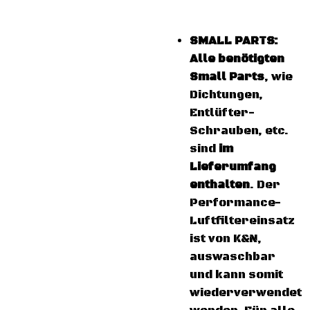
SMALL PARTS:
A
lle benötigten
Small Parts
, wie
Dichtungen,
Entlüfter-
Schrauben, etc.
sind
im
Lieferumfang
enthalten
. Der
Performance-
Luftfiltereinsatz
ist von K&N,
auswaschbar
und kann somit
wiederverwendet