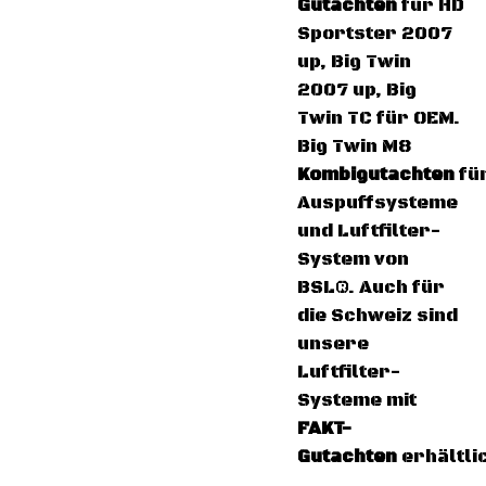
Gutachten
für HD
Sportster 2007
up, Big Twin
2007 up, Big
Twin TC für OEM.
Big Twin M8
Kombigutachten
fü
Auspuffsysteme
und Luftfilter-
System von
BSL®. Auch für
die Schweiz sind
unsere
Luftfilter-
Systeme mit
FAKT-
Gutachten
erhältli