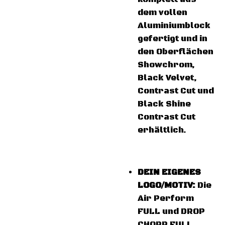
dem vollen
Aluminiumblock
gefertigt und in
den Oberflächen
Showchrom,
Black Velvet,
Contrast Cut und
Black Shine
Contrast Cut
erhältlich.
DEIN EIGENES
LOGO/MOTIV:
Die
Air Perform
FULL und DROP
CHOPP FULL