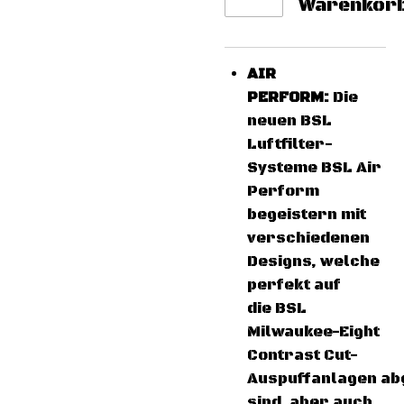
Warenkor
AIR
PERFORM:
Die
neuen BSL
Luftfilter-
Systeme BSL Air
Perform
begeistern mit
verschiedenen
Designs, welche
perfekt auf
die BSL
Milwaukee-Eight
Contrast Cut-
Auspuffanlagen ab
sind, aber auch