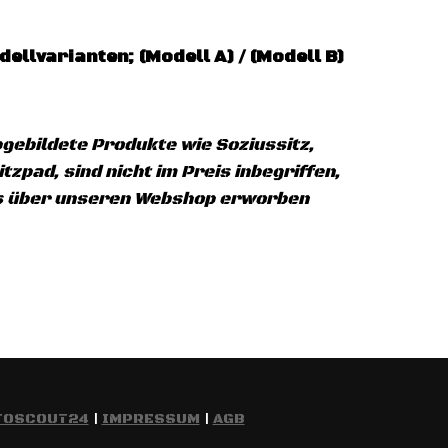
dellvarianten; (Modell A) / (Modell B)
bgebildete Produkte wie Soziussitz,
zpad, sind nicht im Preis inbegriffen,
ls über unseren Webshop erworben
TOSCOUT24
|
IMPRESSUM
|
AGB