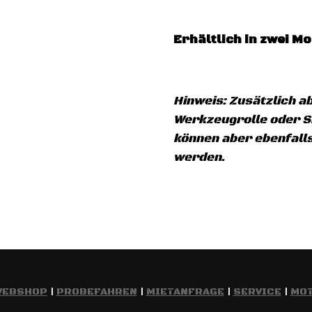
Erhältlich in zwei Mo
Hinweis: Zusätzlich a
Werkzeugrolle oder Sit
können aber ebenfal
werden.
WEBSHOP
|
PROBEFAHREN
|
MIETANFRAGE
|
SERVICE
|
MO