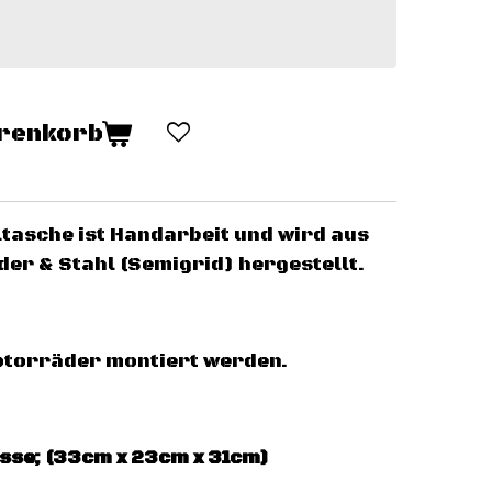
arenkorb
eltasche ist Handarbeit und wird aus
er & Stahl (Semigrid) hergestellt.
Motorräder montiert werden.
össe; (33cm x 23cm x 31cm)