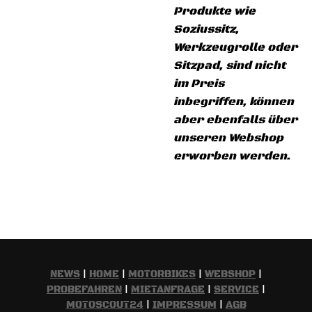
Produkte wie
Soziussitz,
Werkzeugrolle oder
Sitzpad, sind nicht
im Preis
inbegriffen, können
aber ebenfalls über
unseren Webshop
erworben werden.
NEWS
|
HOME
|
MOTORBIKES
|
WEBSHOP
|
PROBEFAHREN
|
MIETANFRAGE
|
SERVICE
|
MOTOSCOUT24
|
IMPRESSUM
|
AGB