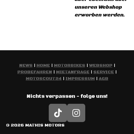
unseren Webshop
erworben werden.
NEWS
|
HOME
|
MOTORBIKES
|
WEBSHOP
|
PROBEFAHREN
|
MIETANFRAGE
|
SERVICE
|
MOTOSCOUT24
|
IMPRESSUM
|
AGB
Nichts verpassen - folge uns!
T
I
i
n
© 2026 MATHIS MOTORS