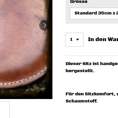
Grösse
In den Wa
Dieser Sitz ist handg
hergestellt.
Für den Sitzkomfort, 
Schaumstoff.