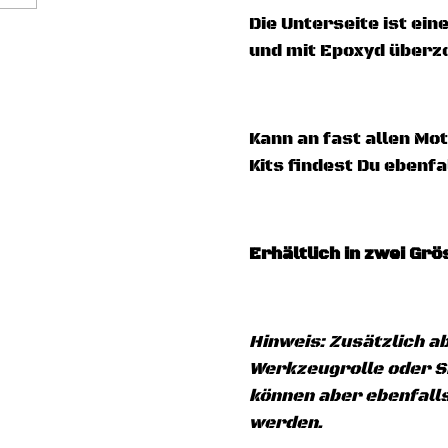
Die Unterseite ist ein
und mit Epoxyd überz
Kann an fast allen M
Kits findest Du ebenf
Erhältlich in zwei Gr
Hinweis: Zusätzlich a
Werkzeugrolle oder Sit
können aber ebenfal
werden.