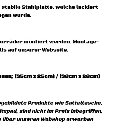
e stabile Stahlplatte, welche lackiert
ogen wurde.
otorräder montiert werden. Montage-
alls auf unserer Webseite.
össen; (35cm x 25cm) / (38cm x 28cm)
bgebildete Produkte wie Satteltasche,
zpad, sind nicht im Preis inbegriffen,
ls über unseren Webshop erworben