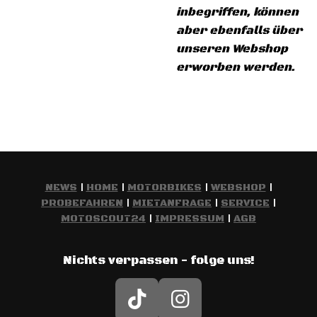
inbegriffen, können
aber ebenfalls über
unseren Webshop
erworben werden.
NEWS
|
HOME
|
MOTORBIKES
|
WEBSHOP
|
PROBEFAHREN
|
MIETANFRAGE
|
SERVICE
|
MOTOSCOUT24
|
IMPRESSUM
|
AGB
Nichts verpassen - folge uns!
T
I