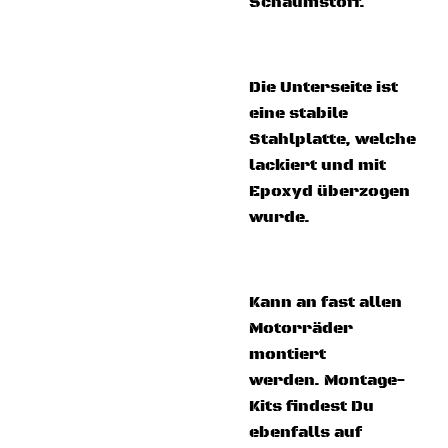
Schaumstoff.
Die Unterseite ist
eine stabile
Stahlplatte, welche
lackiert und mit
Epoxyd überzogen
wurde.
Kann an fast allen
Motorräder
montiert
werden. Montage-
Kits findest Du
ebenfalls auf